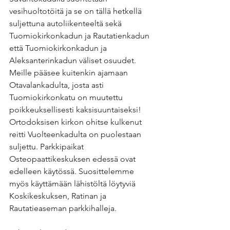
vesihuoltotöitä ja se on tällä hetkellä 
suljettuna autoliikenteeltä sekä 
Tuomiokirkonkadun ja Rautatienkadun 
että Tuomiokirkonkadun ja 
Aleksanterinkadun väliset osuudet. 
Meille pääsee kuitenkin ajamaan 
Otavalankadulta, josta asti 
Tuomiokirkonkatu on muutettu 
poikkeuksellisesti kaksisuuntaiseksi! 
Ortodoksisen kirkon ohitse kulkenut 
reitti Vuolteenkadulta on puolestaan 
suljettu. Parkkipaikat 
Osteopaattikeskuksen edessä ovat 
edelleen käytössä. Suosittelemme 
myös käyttämään lähistöltä löytyviä 
Koskikeskuksen, Ratinan ja 
Rautatieaseman parkkihalleja.