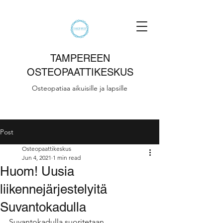
TAMPEREEN
OSTEOPAATTIKESKUS
Osteopatiaa aikuisille ja lapsille
Post
Osteopaattikeskus
Jun 4, 2021
1 min read
Huom! Uusia
liikennejärjestelyitä
Suvantokadulla
Suvantokadulla suoritetaan 