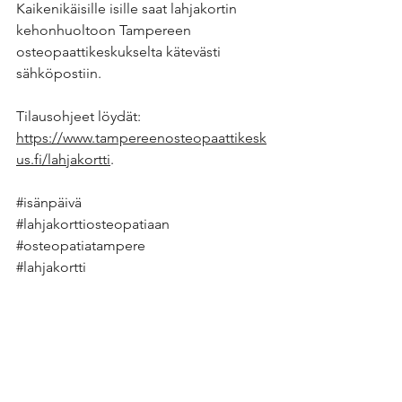
Kaikenikäisille isille saat lahjakortin 
kehonhuoltoon Tampereen 
osteopaattikeskukselta kätevästi 
sähköpostiin. 
Tilausohjeet löydät: 
https://www.tampereenosteopaattikesk
us.fi/lahjakortti
. 
#isänpäivä
#lahjakorttiosteopatiaan
#osteopatiatampere
#lahjakortti