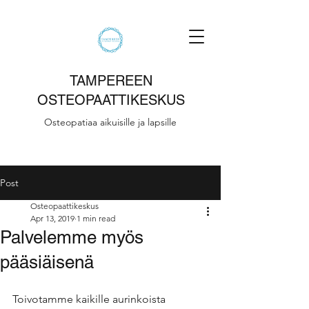
TAMPEREEN
OSTEOPAATTIKESKUS
Osteopatiaa aikuisille ja lapsille
Post
Osteopaattikeskus
Apr 13, 2019
1 min read
Palvelemme myös
pääsiäisenä
Toivotamme kaikille aurinkoista 