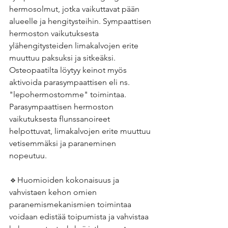
hermosolmut, jotka vaikuttavat pään 
alueelle ja hengitysteihin. Sympaattisen 
hermoston vaikutuksesta 
ylähengitysteiden limakalvojen erite 
muuttuu paksuksi ja sitkeäksi. 
Osteopaatilta löytyy keinot myös 
aktivoida parasympaattisen eli ns. 
"lepohermostomme" toimintaa. 
Parasympaattisen hermoston 
vaikutuksesta flunssanoireet 
helpottuvat, limakalvojen erite muuttuu 
vetisemmäksi ja paraneminen 
nopeutuu.
🔹Huomioiden kokonaisuus ja 
vahvistaen kehon omien 
paranemismekanismien toimintaa 
voidaan edistää toipumista ja vahvistaa 