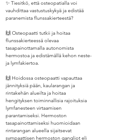
✨ Tiesitkö, että osteopatialla voi 
vauhdittaa vastustuskykyä ja edistää 
paranemista flunssakierteestä? 
🙌 Osteopaatti tutkii ja hoitaa 
flunssakierteessä olevaa 
tasapainottamalla autonomista 
hermostoa ja edistämällä kehon neste- 
ja lymfakiertoa. 
🙌 Hoidossa osteopaatti vapauttaa 
jännityksiä pään, kaularangan ja 
rintakehän alueilta ja hoitaa 
hengityksen toiminnallisia rajoituksia 
lymfanesteen virtaamisen 
parantamiseksi. Hermoston 
tasapainottamiseksi huomioidaan 
rintarangan alueella sijaitsevat 
sympaattisen hermoston gangliot eli 