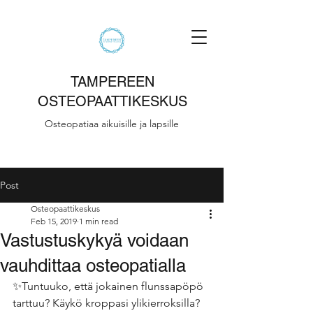
TAMPEREEN
OSTEOPAATTIKESKUS
Osteopatiaa aikuisille ja lapsille
Post
Osteopaattikeskus
Feb 15, 2019
1 min read
Vastustuskykyä voidaan
vauhdittaa osteopatialla
✨Tuntuuko, että jokainen flunssapöpö 
tarttuu? Käykö kroppasi ylikierroksilla? 