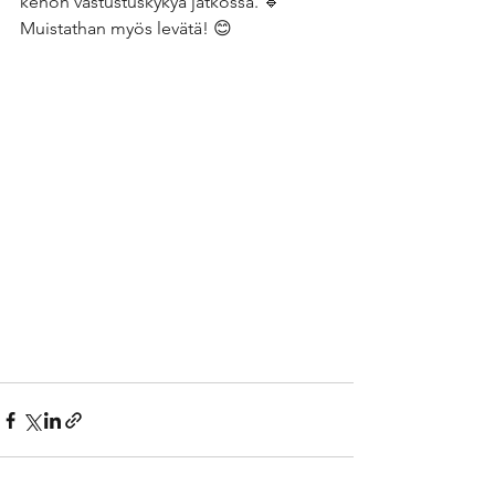
kehon vastustuskykyä jatkossa. 🔹
Muistathan myös levätä! 😊