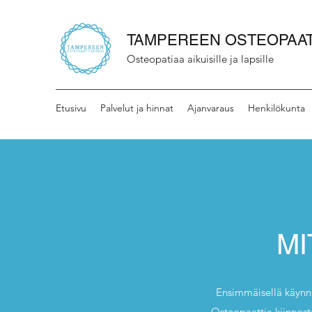
TAMPEREEN OSTEOPAA
Osteopatiaa aikuisille ja lapsille
Etusivu
Palvelut ja hinnat
Ajanvaraus
Henkilökunta
MI
​Ensimmäisellä käynni
Osteopaattia kiinnosta