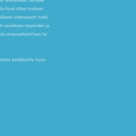
myös hyvä ottaa mukaan
älkeen osteopaatti tutkii
sti asiakkaan tarpeiden ja
än alusvaatteisillaan tai
jeistaa asiakkaalle myös