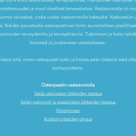
 onnettomuudet ja muut oleelliset terveystietosi. Vastaanotolle on 
unnot vaivastasi, jonka vuoksi vastaanotolle hakeudut. Keskustelun j
ejä. Näiden perusteella osteopaattinen hoito suunnitellaan yksilöllise
omioiden terveydentila ja terveyshistoria. Tutkiminen ja hoito tehdä
kevyessä ja joustavassa vaatetuksessa.
videot siitä, miten osteopaatti tutkii ja hoitaa selän liikkeitä sekä oh
kotiharjoitteita.
Osteopaatin vastaanotolla
Selän aktiivisten liikkeiden testaus
Selän palpointi ja passiivisten liikkeiden testaus
Hoitaminen
Kotiharjoitteiden ohjaus