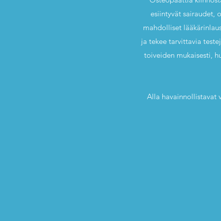
esiintyvät sairaudet,
mahdolliset lääkärinlaus
ja tekee tarvittavia test
toiveiden mukaisesti, hu
Alla havainnollistavat 