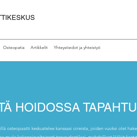
TTIKESKUS
Osteopatia
Artikkelit
Yhteystiedot ja yhteistyö
TÄ HOIDOSSA TAPAHT
llä osteopaatti keskustelee kanssasi oireista, joiden vuoksi olet hak
a myös kokonaisvaltaisesti terveydentilasi, mahdolliset lääkitykset t