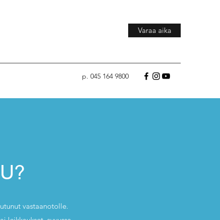
Varaa aika
p. 045 164 9800
UU?
eutunut vastaanotolle.
ai leikkaukset, suvussa