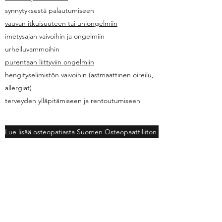
synnytyksestä palautumiseen
vauvan itkuisuuteen tai uniongelmiin
imetysajan vaivoihin ja ongelmiin
urheiluvammoihin
purentaan liittyviin ongelmiin
hengityselimistön vaivoihin (astmaattinen oireilu,
allergiat)
terveyden ylläpitämiseen ja rentoutumiseen
Lue lisää osteopatiasta Suomen Osteopaattiliiton sivuilta