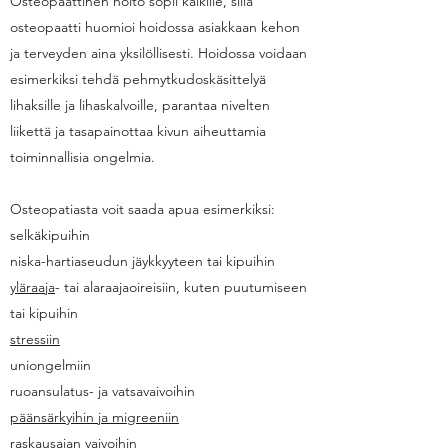
Osteopaattinen hoito sopii kaikille, sillä
osteopaatti huomioi hoidossa asiakkaan kehon
ja terveyden aina yksilöllisesti. Hoidossa voidaan
esimerkiksi tehdä pehmytkudoskäsittelyä
lihaksille ja lihaskalvoille, parantaa nivelten
liikettä ja tasapainottaa kivun aiheuttamia
toiminnallisia ongelmia.
Osteopatiasta voit saada apua esimerkiksi:
selkäkipuihin
niska-hartiaseudun jäykkyyteen tai kipuihin
yläraaja
- tai alaraajaoireisiin, kuten puutumiseen
tai kipuihin
stressiin
uniongelmiin
ruoansulatus- ja vatsavaivoihin
päänsärkyihin ja migreeniin
raskausajan vaivoihin