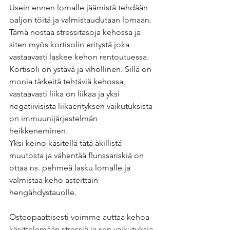
Usein ennen lomalle jäämistä tehdään 
paljon töitä ja valmistaudutaan lomaan. 
Tämä nostaa stressitasoja kehossa ja 
siten myös kortisolin eritystä joka 
vastaavasti laskee kehon rentoutuessa. 
Kortisoli on ystävä ja vihollinen. Sillä on 
monia tärkeitä tehtäviä kehossa, 
vastaavasti liika on liikaa ja yksi 
negatiivisista liikaerityksen vaikutuksista 
on immuunijärjestelmän 
heikkeneminen. 
Yksi keino käsitellä tätä äkillistä 
muutosta ja vähentää flunssariskiä on 
ottaa ns. pehmeä lasku lomalle ja 
valmistaa keho asteittain 
hengähdystauolle. 
Osteopaattisesti voimme auttaa kehoa 
käsittelemään stressiä ja sen vaikutuksia 