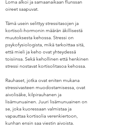
Loma alkoi ja samaanaikaan flunssan 
oireet saapuvat. 
Tämä usein selittyy stressitasojen ja 
kortisoli-hormonin määrän äkillisestä 
muutoksesta kehossa. Stressi on 
psykofysiologista, mikä tarkoittaa sitä, 
että mieli ja keho ovat yhteydessä 
toisiinsa. Sekä kehollinen että henkinen 
stressi nostavat kortisolitasoa kehossa. 
Rauhaset, jotka ovat eniten mukana 
stressivasteen muodostamisessa, ovat 
aivolisäke, kilpirauhanen ja 
lisämunuainen. Juuri lisämunuainen on 
se, joka kuoressaan valmistaa ja 
vapauttaa kortisolia verenkiertoon, 
kunhan ensin saa viestin aivoista. 