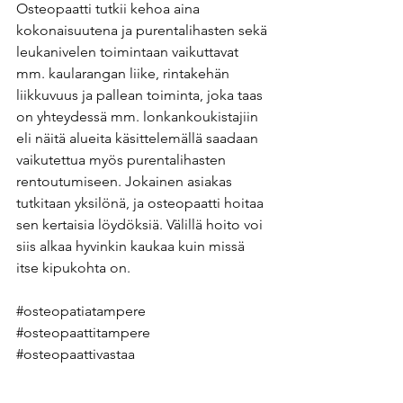
Osteopaatti tutkii kehoa aina 
kokonaisuutena ja purentalihasten sekä 
leukanivelen toimintaan vaikuttavat 
mm. kaularangan liike, rintakehän 
liikkuvuus ja pallean toiminta, joka taas 
on yhteydessä mm. lonkankoukistajiin 
eli näitä alueita käsittelemällä saadaan 
vaikutettua myös purentalihasten 
rentoutumiseen. Jokainen asiakas 
tutkitaan yksilönä, ja osteopaatti hoitaa 
sen kertaisia löydöksiä. Välillä hoito voi 
siis alkaa hyvinkin kaukaa kuin missä 
itse kipukohta on.
#osteopatiatampere
#osteopaattitampere
#osteopaattivastaa