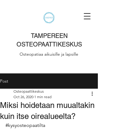
TAMPEREEN
OSTEOPAATTIKESKUS
Osteopatiaa aikuisille ja lapsille
Post
Osteopaattikeskus
Oct 26, 2020
1 min read
Miksi hoidetaan muualtakin
kuin itse oirealueelta?
#kysyosteopaatilta