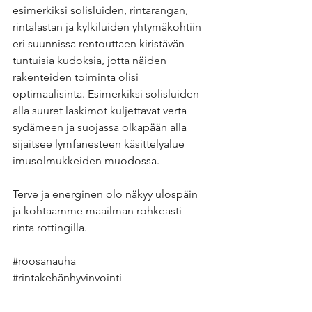
esimerkiksi solisluiden, rintarangan, 
rintalastan ja kylkiluiden yhtymäkohtiin 
eri suunnissa rentouttaen kiristävän 
tuntuisia kudoksia, jotta näiden 
rakenteiden toiminta olisi 
optimaalisinta. Esimerkiksi solisluiden 
alla suuret laskimot kuljettavat verta 
sydämeen ja suojassa olkapään alla 
sijaitsee lymfanesteen käsittelyalue 
imusolmukkeiden muodossa. 
Terve ja energinen olo näkyy ulospäin 
ja kohtaamme maailman rohkeasti - 
rinta rottingilla.
#roosanauha
#rintakehänhyvinvointi