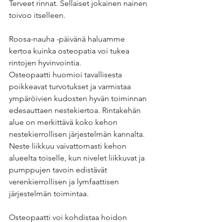
Terveet rinnat. Sellaiset jokainen nainen 
toivoo itselleen.
Roosa-nauha -päivänä haluamme 
kertoa kuinka osteopatia voi tukea 
rintojen hyvinvointia.
Osteopaatti huomioi tavallisesta 
poikkeavat turvotukset ja varmistaa 
ympäröivien kudosten hyvän toiminnan 
edesauttaen nestekiertoa. Rintakehän 
alue on merkittävä koko kehon 
nestekierrollisen järjestelmän kannalta. 
Neste liikkuu vaivattomasti kehon 
alueelta toiselle, kun nivelet liikkuvat ja 
pumppujen tavoin edistävät 
verenkierrollisen ja lymfaattisen 
järjestelmän toimintaa. 
Osteopaatti voi kohdistaa hoidon 